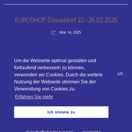
EUROSHOP Düsseldorf 22.–26.02.2026
Mai 14, 2025
Um die Webseite optimal gestalten und
fortlaufend verbessern zu können,
Pack’nlog GmbH, Carlonegasse 8, 4030 Linz, Österreich
verwenden wir Cookies. Durch die weitere
+43 (0) 664 340 9412
Nutzung der Webseite stimmen Sie der
info@packnlog.com
Verwendung von Cookies zu.
Erfahren Sie mehr
Ich stimme zu
Geschäftsbedingungen
Kontakte