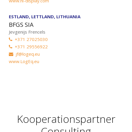
www.hl-display.com
ESTLAND, LETTLAND, LITHUANIA
BFGS SIA
Jevgenijs Frencels
+371 27025030
+371 29556922
jf@logeq.eu
www.LogEq.eu
Kooperationspartner
Consulting